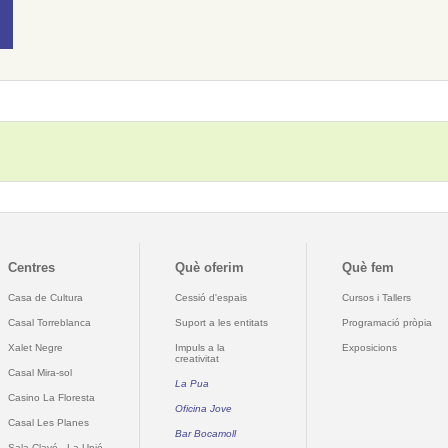
Centres
Què oferim
Què fem
Casa de Cultura
Cessió d'espais
Cursos i Tallers
Casal Torreblanca
Suport a les entitats
Programació pròpia
Xalet Negre
Impuls a la
Exposicions
creativitat
Casal Mira-sol
La Pua
Casino La Floresta
Oficina Jove
Casal Les Planes
Bar Bocamoll
Sala Clavé - La Unió