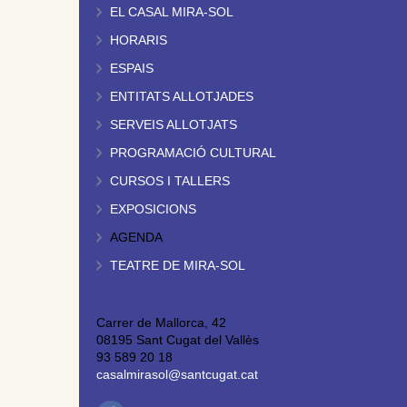
EL CASAL MIRA-SOL
HORARIS
ESPAIS
ENTITATS ALLOTJADES
SERVEIS ALLOTJATS
PROGRAMACIÓ CULTURAL
CURSOS I TALLERS
EXPOSICIONS
AGENDA
TEATRE DE MIRA-SOL
Carrer de Mallorca, 42
08195 Sant Cugat del Vallès
93 589 20 18
casalmirasol@santcugat.cat