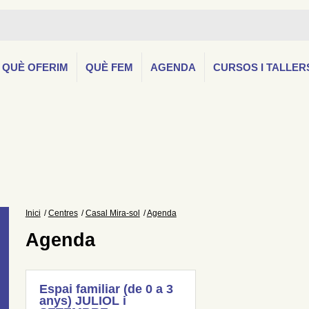
QUÈ OFERIM
QUÈ FEM
AGENDA
CURSOS I TALLER
Inici
Centres
Casal Mira-sol
Agenda
Agenda
Espai familiar (de 0 a 3
anys) JULIOL i