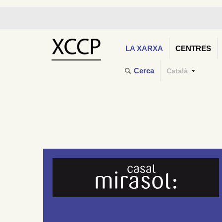
LA XARXA
CENTRES
Cerca
Català