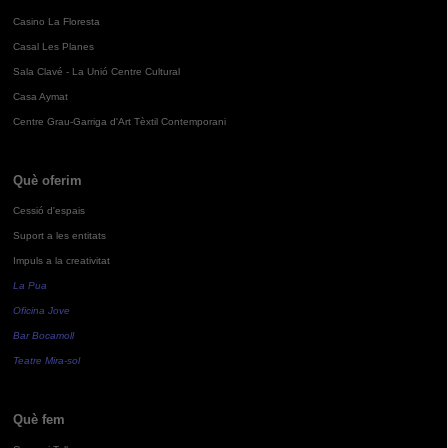
Casino La Floresta
Casal Les Planes
Sala Clavé - La Unió Centre Cultural
Casa Aymat
Centre Grau-Garriga d'Art Tèxtil Contemporani
Què oferim
Cessió d'espais
Suport a les entitats
Impuls a la creativitat
La Pua
Oficina Jove
Bar Bocamoll
Teatre Mira-sol
Què fem