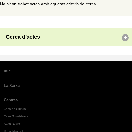
No s'han trobat actes amb aquests criteris de cerca
Cerca d'actes
Inici
La Xarxa
Centres
Casa de Cultura
Casal Torreblanca
Xalet Negre
Casal Mira-sol