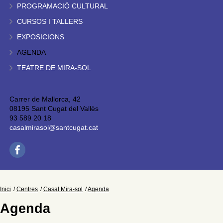
PROGRAMACIÓ CULTURAL
CURSOS I TALLERS
EXPOSICIONS
AGENDA
TEATRE DE MIRA-SOL
Carrer de Mallorca, 42
08195 Sant Cugat del Vallès
93 589 20 18
casalmirasol@santcugat.cat
Inici
Centres
Casal Mira-sol
Agenda
Agenda