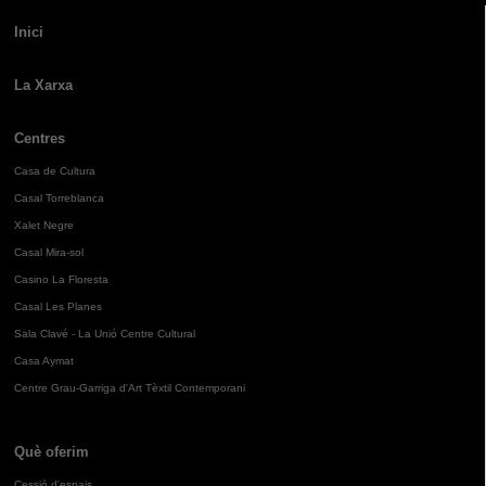
Inici
La Xarxa
Centres
Casa de Cultura
Casal Torreblanca
Xalet Negre
Casal Mira-sol
Casino La Floresta
Casal Les Planes
Sala Clavé - La Unió Centre Cultural
Casa Aymat
Centre Grau-Garriga d'Art Tèxtil Contemporani
Què oferim
Cessió d'espais