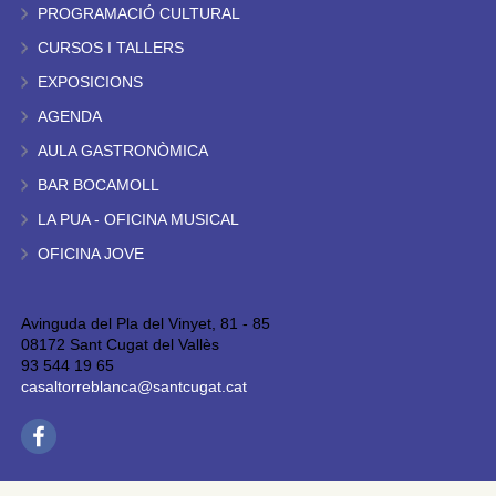
PROGRAMACIÓ CULTURAL
CURSOS I TALLERS
EXPOSICIONS
AGENDA
AULA GASTRONÒMICA
BAR BOCAMOLL
LA PUA - OFICINA MUSICAL
OFICINA JOVE
Avinguda del Pla del Vinyet, 81 - 85
08172 Sant Cugat del Vallès
93 544 19 65
casaltorreblanca@santcugat.cat