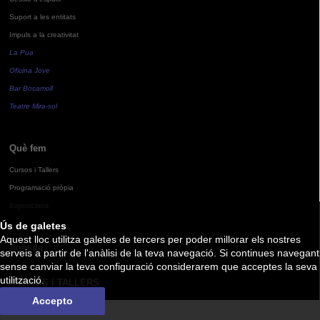
Suport a les entitats
Impuls a la creativitat
La Pua
Oficina Jove
Bar Bocamoll
Teatre Mira-sol
Què fem
Cursos i Tallers
Programació pròpia
Exposicions
Ús de galetes
Aquest lloc utilitza galetes de tercers per poder millorar els nostres
Agenda
serveis a partir de l'anàlisi de la teva navegació. Si continues navegant
sense canviar la teva configuració considerarem que acceptes la seva
utilització.
CURSOS I TALLERS
Accepto