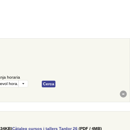
anja horaria
534KB)
Càtaleg cursos i tallers Tardor 26
(PDF / 4MB)