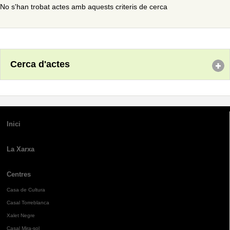
No s'han trobat actes amb aquests criteris de cerca
Cerca d'actes
Inici
La Xarxa
Centres
Casa de Cultura
Casal Torreblanca
Xalet Negre
Casal Mira-sol