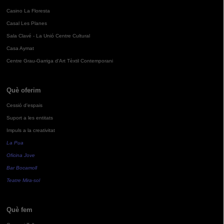
Casino La Floresta
Casal Les Planes
Sala Clavé - La Unió Centre Cultural
Casa Aymat
Centre Grau-Garriga d'Art Tèxtil Contemporani
Què oferim
Cessió d'espais
Suport a les entitats
Impuls a la creativitat
La Pua
Oficina Jove
Bar Bocamoll
Teatre Mira-sol
Què fem