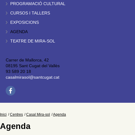
PROGRAMACIÓ CULTURAL
CURSOS I TALLERS
EXPOSICIONS
AGENDA
TEATRE DE MIRA-SOL
Carrer de Mallorca, 42
08195 Sant Cugat del Vallès
93 589 20 18
casalmirasol@santcugat.cat
Inici
Centres
Casal Mira-sol
Agenda
Agenda