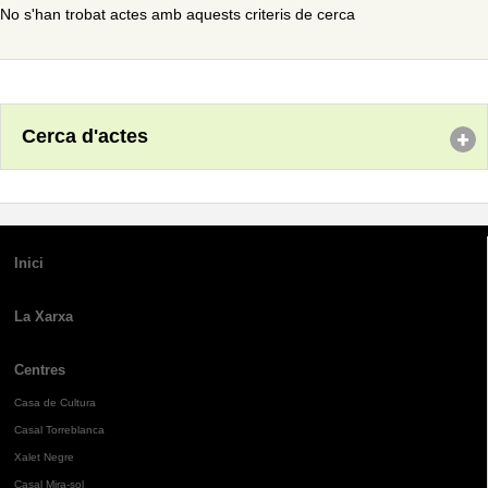
No s'han trobat actes amb aquests criteris de cerca
Cerca d'actes
Inici
La Xarxa
Centres
Casa de Cultura
Casal Torreblanca
Xalet Negre
Casal Mira-sol