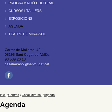
PROGRAMACIÓ CULTURAL
CURSOS I TALLERS
EXPOSICIONS
AGENDA
TEATRE DE MIRA-SOL
Carrer de Mallorca, 42
08195 Sant Cugat del Vallès
93 589 20 18
casalmirasol@santcugat.cat
Inici
Centres
Casal Mira-sol
Agenda
Agenda