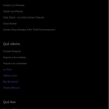
Casino La Floresta
Casal Les Planes
Sala Clavé - La Unió Centre Cultural
Casa Aymat
Centre Grau-Garriga d'Art Tèxtil Contemporani
Què oferim
Cessió d'espais
Suport a les entitats
Impuls a la creativitat
La Pua
Oficina Jove
Bar Bocamoll
Teatre Mira-sol
Què fem