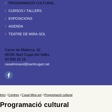
PROGRAMACIÓ CULTURAL
CURSOS I TALLERS
EXPOSICIONS
AGENDA
TEATRE DE MIRA-SOL
Carrer de Mallorca, 42
08195 Sant Cugat del Vallès
93 589 20 18
casalmirasol@santcugat.cat
Inici
Centres
Casal Mira-sol
Programació cultural
Programació cultural