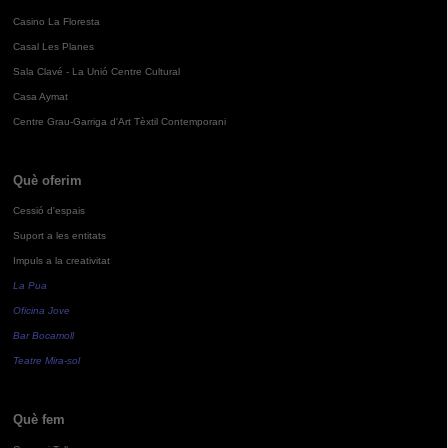
Casino La Floresta
Casal Les Planes
Sala Clavé - La Unió Centre Cultural
Casa Aymat
Centre Grau-Garriga d'Art Tèxtil Contemporani
Què oferim
Cessió d'espais
Suport a les entitats
Impuls a la creativitat
La Pua
Oficina Jove
Bar Bocamoll
Teatre Mira-sol
Què fem