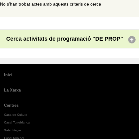
No s'han trobat actes amb aquests criteris de cerca
Cerca activitats de programació "DE PROP"
Inici
La Xarxa
Centres
Casa de Cultura
Casal Torreblanca
Xalet Negre
Casal Mira-sol