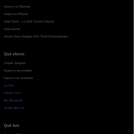
Casino La Floresta
Casal Les Planes
Sala Clavé - La Unió Centre Cultural
Casa Aymat
Centre Grau-Garriga d'Art Tèxtil Contemporani
Què oferim
Cessió d'espais
Suport a les entitats
Impuls a la creativitat
La Pua
Oficina Jove
Bar Bocamoll
Teatre Mira-sol
Què fem