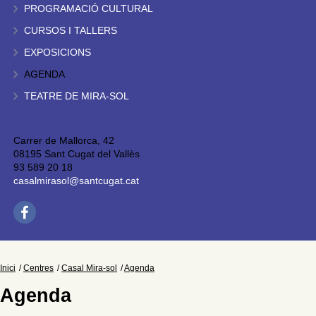
PROGRAMACIÓ CULTURAL
CURSOS I TALLERS
EXPOSICIONS
AGENDA
TEATRE DE MIRA-SOL
Carrer de Mallorca, 42
08195 Sant Cugat del Vallès
93 589 20 18
casalmirasol@santcugat.cat
Inici
Centres
Casal Mira-sol
Agenda
Agenda