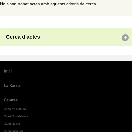
No s'han trobat actes amb aquests criteris de cerca
Cerca d'actes
Inici
La Xarxa
Centres
Casa de Cultura
Casal Torreblanca
Xalet Negre
Casal Mira-sol