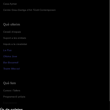
Casa Aymat
Centre Grau-Garriga d'Art Tèxtil Contemporani
Què oferim
Cessió d'espais
Suport a les entitats
Impuls a la creativitat
La Pua
Oficina Jove
Bar Bocamoll
Teatre Mira-sol
Què fem
Cursos i Tallers
Programació pròpia
Exposicions
Ús de galetes