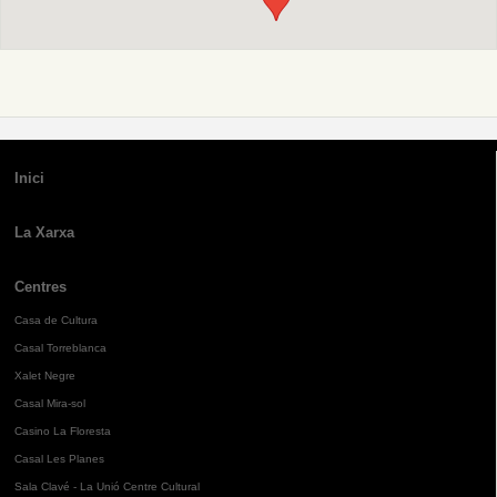
Inici
La Xarxa
Centres
Casa de Cultura
Casal Torreblanca
Xalet Negre
Casal Mira-sol
Casino La Floresta
Casal Les Planes
Sala Clavé - La Unió Centre Cultural