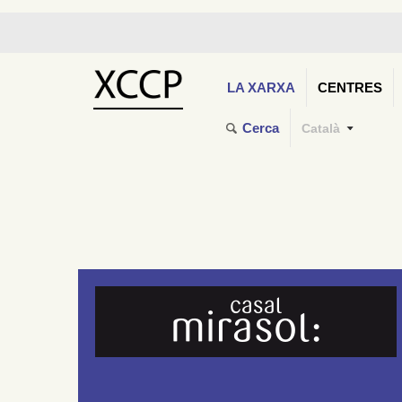
LA XARXA
CENTRES
Cerca
Català