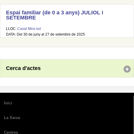
Espai familiar (de 0 a 3 anys) JULIOL i
SETEMBRE
LLOC:
Casal Mira-sol
DATA: Del 30 de juny al 27 de setembre de 2025
Cerca d'actes
Inici
La Xarxa
Centres