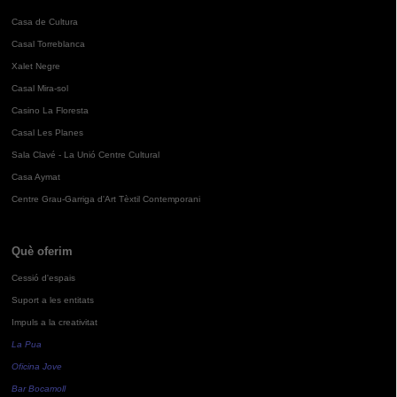
Casa de Cultura
Casal Torreblanca
Xalet Negre
Casal Mira-sol
Casino La Floresta
Casal Les Planes
Sala Clavé - La Unió Centre Cultural
Casa Aymat
Centre Grau-Garriga d'Art Tèxtil Contemporani
Què oferim
Cessió d'espais
Suport a les entitats
Impuls a la creativitat
La Pua
Oficina Jove
Bar Bocamoll