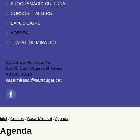
PROGRAMACIÓ CULTURAL
CURSOS I TALLERS
EXPOSICIONS
AGENDA
TEATRE DE MIRA-SOL
Carrer de Mallorca, 42
08195 Sant Cugat del Vallès
93 589 20 18
casalmirasol@santcugat.cat
Inici
Centres
Casal Mira-sol
Agenda
Agenda