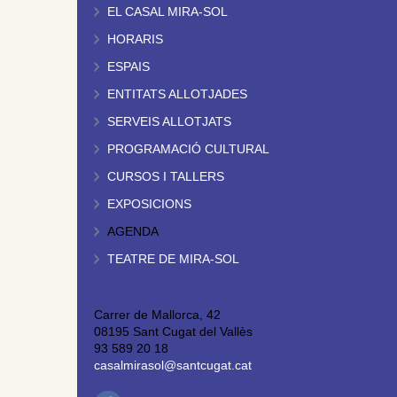
EL CASAL MIRA-SOL
HORARIS
ESPAIS
ENTITATS ALLOTJADES
SERVEIS ALLOTJATS
PROGRAMACIÓ CULTURAL
CURSOS I TALLERS
EXPOSICIONS
AGENDA
TEATRE DE MIRA-SOL
Carrer de Mallorca, 42
08195 Sant Cugat del Vallès
93 589 20 18
casalmirasol@santcugat.cat