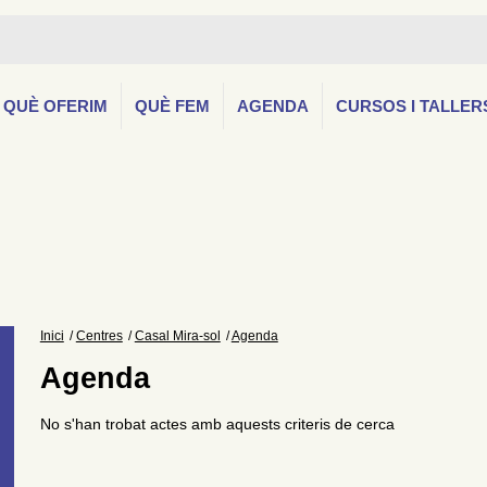
QUÈ OFERIM
QUÈ FEM
AGENDA
CURSOS I TALLER
Inici
Centres
Casal Mira-sol
Agenda
Agenda
No s'han trobat actes amb aquests criteris de cerca