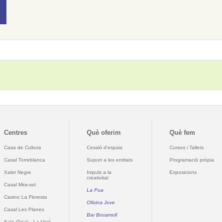
Centres
Què oferim
Què fem
Casa de Cultura
Cessió d'espais
Cursos i Tallers
Casal Torreblanca
Suport a les entitats
Programació pròpia
Xalet Negre
Impuls a la
Exposicions
creativitat
Casal Mira-sol
La Pua
Casino La Floresta
Oficina Jove
Casal Les Planes
Bar Bocamoll
Sala Clavé - La Unió