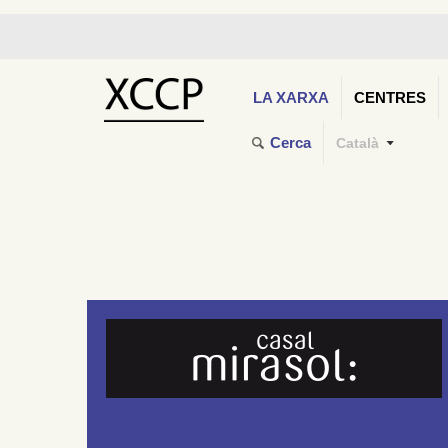
LA XARXA
CENTRES
Cerca
Català