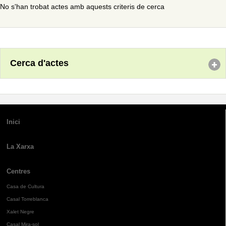
No s'han trobat actes amb aquests criteris de cerca
Cerca d'actes
Inici
La Xarxa
Centres
Casa de Cultura
Casal Torreblanca
Xalet Negre
Casal Mira-sol