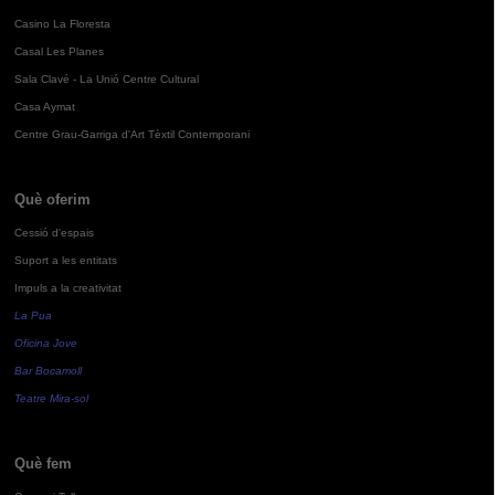
Casino La Floresta
Casal Les Planes
Sala Clavé - La Unió Centre Cultural
Casa Aymat
Centre Grau-Garriga d'Art Tèxtil Contemporani
Què oferim
Cessió d'espais
Suport a les entitats
Impuls a la creativitat
La Pua
Oficina Jove
Bar Bocamoll
Teatre Mira-sol
Què fem