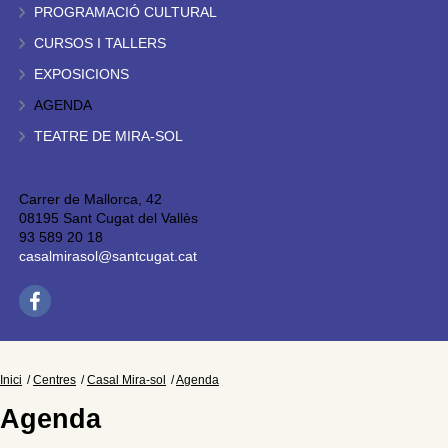
PROGRAMACIÓ CULTURAL
CURSOS I TALLERS
EXPOSICIONS
AGENDA
TEATRE DE MIRA-SOL
Carrer de Mallorca, 42
08195 Sant Cugat del Vallès
93 589 20 18
casalmirasol@santcugat.cat
Inici
Centres
Casal Mira-sol
Agenda
Agenda