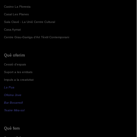
Casino La Floresta
Casal Les Planes
Sala Clavé - La Unió Centre Cultural
Casa Aymat
Centre Grau-Garriga d'Art Tèxtil Contemporani
Què oferim
Cessió d'espais
Suport a les entitats
Impuls a la creativitat
La Pua
Oficina Jove
Bar Bocamoll
Teatre Mira-sol
Què fem