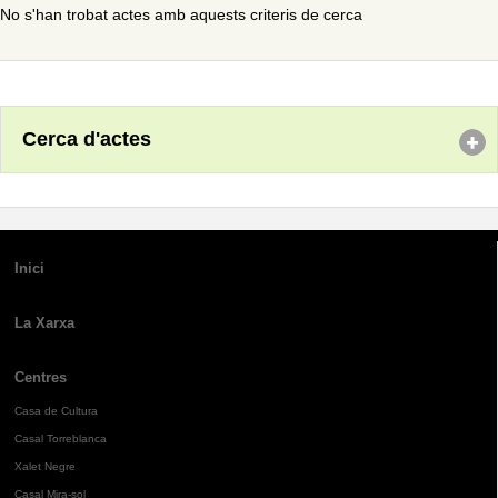
No s'han trobat actes amb aquests criteris de cerca
Cerca d'actes
Inici
La Xarxa
Centres
Casa de Cultura
Casal Torreblanca
Xalet Negre
Casal Mira-sol