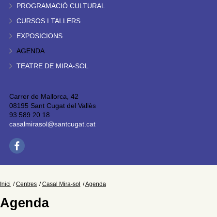
PROGRAMACIÓ CULTURAL
CURSOS I TALLERS
EXPOSICIONS
AGENDA
TEATRE DE MIRA-SOL
Carrer de Mallorca, 42
08195 Sant Cugat del Vallès
93 589 20 18
casalmirasol@santcugat.cat
Inici
Centres
Casal Mira-sol
Agenda
Agenda