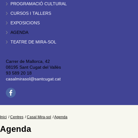
PROGRAMACIÓ CULTURAL
CURSOS I TALLERS
EXPOSICIONS
AGENDA
TEATRE DE MIRA-SOL
Carrer de Mallorca, 42
08195 Sant Cugat del Vallès
93 589 20 18
casalmirasol@santcugat.cat
Inici
Centres
Casal Mira-sol
Agenda
Agenda