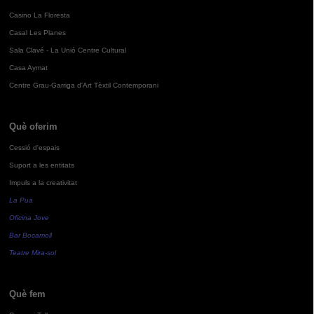
Casino La Floresta
Casal Les Planes
Sala Clavé - La Unió Centre Cultural
Casa Aymat
Centre Grau-Garriga d'Art Tèxtil Contemporani
Què oferim
Cessió d'espais
Suport a les entitats
Impuls a la creativitat
La Pua
Oficina Jove
Bar Bocamoll
Teatre Mira-sol
Què fem