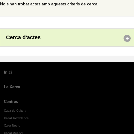
No s'han trobat actes amb aquests criteris de cerca
Cerca d'actes
Inici
La Xarxa
Centres
Casa de Cultura
Casal Torreblanca
Xalet Negre
Casal Mira-sol