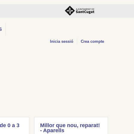
S
Inicia sessió
Crea compte
(de 0 a 3
Millor que nou, reparat!
- Aparells