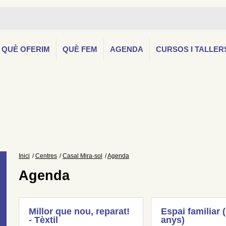
QUÈ OFERIM
QUÈ FEM
AGENDA
CURSOS I TALLER
Inici
Centres
Casal Mira-sol
Agenda
Agenda
Millor que nou, reparat!
Espai familiar 
- Tèxtil
anys)