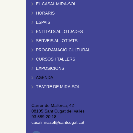
EL CASAL MIRA-SOL
HORARIS
ESPAIS
ENTITATS ALLOTJADES
SERVEIS ALLOTJATS
PROGRAMACIÓ CULTURAL
CURSOS I TALLERS
EXPOSICIONS
AGENDA
TEATRE DE MIRA-SOL
Carrer de Mallorca, 42
08195 Sant Cugat del Vallès
93 589 20 18
casalmirasol@santcugat.cat