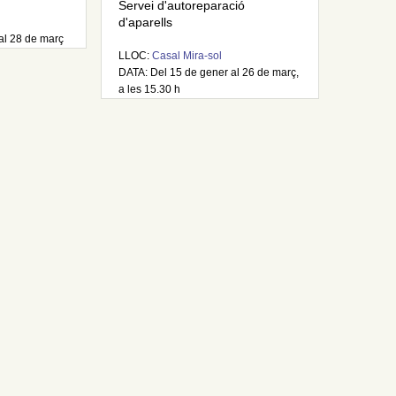
Servei d'autoreparació
d'aparells
al 28 de març
LLOC:
Casal Mira-sol
DATA: Del 15 de gener al 26 de març,
a les 15.30 h