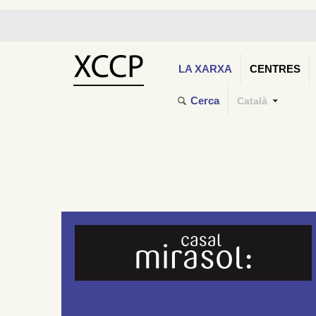
LA XARXA
CENTRES
Cerca
Català