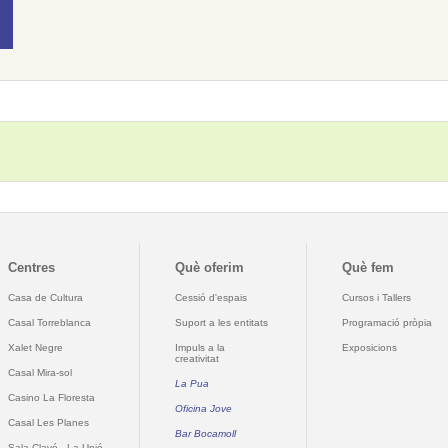
Centres
Què oferim
Què fem
Casa de Cultura
Cessió d'espais
Cursos i Tallers
Casal Torreblanca
Suport a les entitats
Programació pròpia
Xalet Negre
Impuls a la
Exposicions
creativitat
Casal Mira-sol
La Pua
Casino La Floresta
Oficina Jove
Casal Les Planes
Bar Bocamoll
Sala Clavé - La Unió