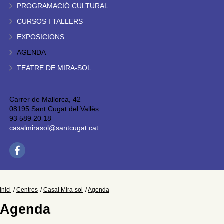
PROGRAMACIÓ CULTURAL
CURSOS I TALLERS
EXPOSICIONS
AGENDA
TEATRE DE MIRA-SOL
Carrer de Mallorca, 42
08195 Sant Cugat del Vallès
93 589 20 18
casalmirasol@santcugat.cat
Inici
Centres
Casal Mira-sol
Agenda
Agenda