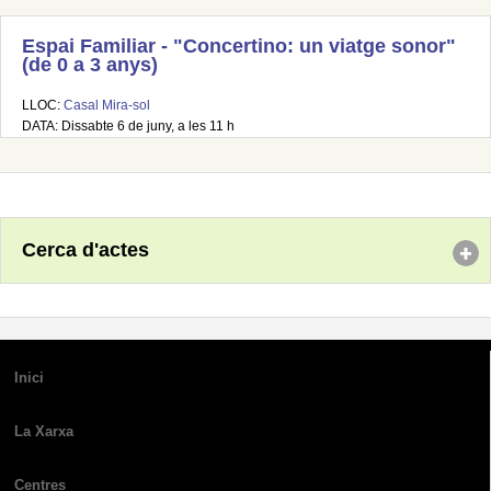
Espai Familiar - "Concertino: un viatge sonor"
(de 0 a 3 anys)
LLOC:
Casal Mira-sol
DATA: Dissabte 6 de juny, a les 11 h
Cerca d'actes
Inici
La Xarxa
Centres