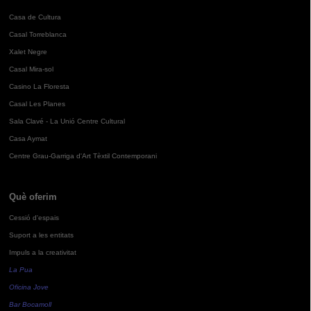
Casa de Cultura
Casal Torreblanca
Xalet Negre
Casal Mira-sol
Casino La Floresta
Casal Les Planes
Sala Clavé - La Unió Centre Cultural
Casa Aymat
Centre Grau-Garriga d'Art Tèxtil Contemporani
Què oferim
Cessió d'espais
Suport a les entitats
Impuls a la creativitat
La Pua
Oficina Jove
Bar Bocamoll