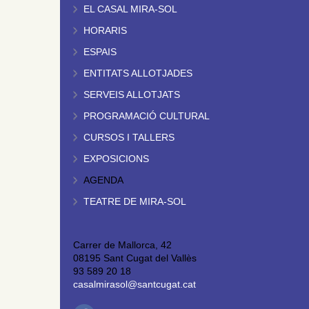
EL CASAL MIRA-SOL
HORARIS
ESPAIS
ENTITATS ALLOTJADES
SERVEIS ALLOTJATS
PROGRAMACIÓ CULTURAL
CURSOS I TALLERS
EXPOSICIONS
AGENDA
TEATRE DE MIRA-SOL
Carrer de Mallorca, 42
08195 Sant Cugat del Vallès
93 589 20 18
casalmirasol@santcugat.cat