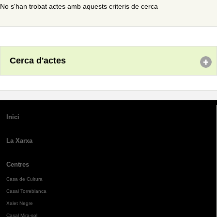
No s'han trobat actes amb aquests criteris de cerca
Cerca d'actes
Inici
La Xarxa
Centres
Casa de Cultura
Casal Torreblanca
Xalet Negre
Casal Mira-sol