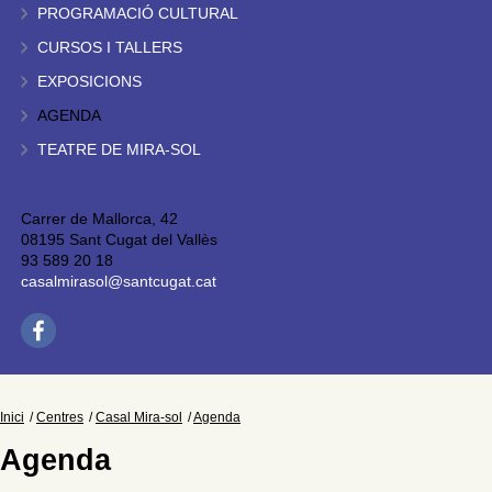
PROGRAMACIÓ CULTURAL
CURSOS I TALLERS
EXPOSICIONS
AGENDA
TEATRE DE MIRA-SOL
Carrer de Mallorca, 42
08195 Sant Cugat del Vallès
93 589 20 18
casalmirasol@santcugat.cat
Inici
Centres
Casal Mira-sol
Agenda
Agenda