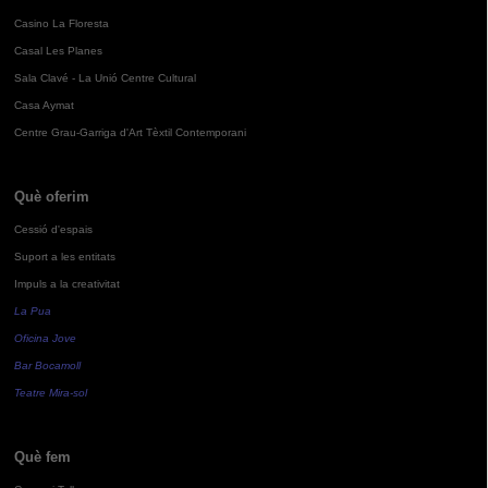
Casino La Floresta
Casal Les Planes
Sala Clavé - La Unió Centre Cultural
Casa Aymat
Centre Grau-Garriga d'Art Tèxtil Contemporani
Què oferim
Cessió d'espais
Suport a les entitats
Impuls a la creativitat
La Pua
Oficina Jove
Bar Bocamoll
Teatre Mira-sol
Què fem