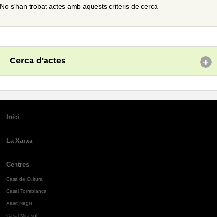
No s'han trobat actes amb aquests criteris de cerca
Cerca d'actes
Inici
La Xarxa
Centres
Casa de Cultura
Casal Torreblanca
Xalet Negre
Casal Mira-sol