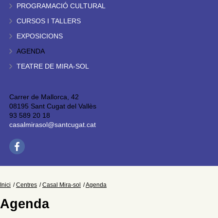
PROGRAMACIÓ CULTURAL
CURSOS I TALLERS
EXPOSICIONS
AGENDA
TEATRE DE MIRA-SOL
Carrer de Mallorca, 42
08195 Sant Cugat del Vallès
93 589 20 18
casalmirasol@santcugat.cat
Inici
Centres
Casal Mira-sol
Agenda
Agenda