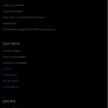
Casino La Floresta
Casal Les Planes
Sala Clavé - La Unió Centre Cultural
Casa Aymat
Centre Grau-Garriga d'Art Tèxtil Contemporani
Què oferim
Cessió d'espais
Suport a les entitats
Impuls a la creativitat
La Pua
Oficina Jove
Bar Bocamoll
Teatre Mira-sol
Què fem