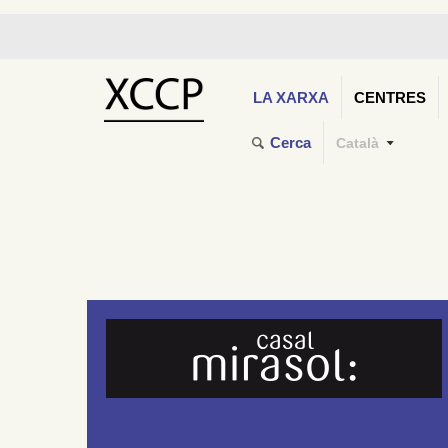
LA XARXA
CENTRES
Cerca
Català