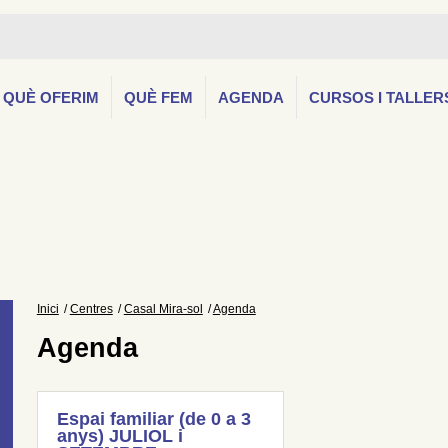
QUÈ OFERIM
QUÈ FEM
AGENDA
CURSOS I TALLER
Inici
Centres
Casal Mira-sol
Agenda
Agenda
Espai familiar (de 0 a 3
anys) JULIOL i