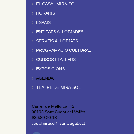
EL CASAL MIRA-SOL
HORARIS
ESPAIS
ENTITATS ALLOTJADES
SERVEIS ALLOTJATS
PROGRAMACIÓ CULTURAL
CURSOS I TALLERS
EXPOSICIONS
AGENDA
TEATRE DE MIRA-SOL
Carrer de Mallorca, 42
08195 Sant Cugat del Vallès
93 589 20 18
casalmirasol@santcugat.cat