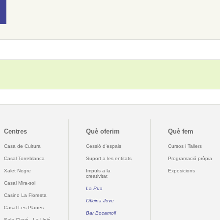
Centres
Què oferim
Què fem
Casa de Cultura
Cessió d'espais
Cursos i Tallers
Casal Torreblanca
Suport a les entitats
Programació pròpia
Xalet Negre
Impuls a la
Exposicions
creativitat
Casal Mira-sol
La Pua
Casino La Floresta
Oficina Jove
Casal Les Planes
Bar Bocamoll
Sala Clavé - La Unió