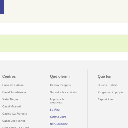
Centres
Què oferim
Què fem
Casa de Cultura
Cessió d'espais
Cursos i Tallers
Casal Torreblanca
Suport a les entitats
Programació pròpia
Xalet Negre
Impuls a la
Exposicions
creativitat
Casal Mira-sol
La Pua
Casino La Floresta
Oficina Jove
Casal Les Planes
Bar Bocamoll
Sala Clavé - La Unió