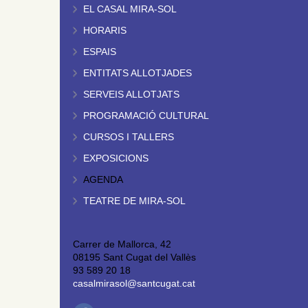
EL CASAL MIRA-SOL
HORARIS
ESPAIS
ENTITATS ALLOTJADES
SERVEIS ALLOTJATS
PROGRAMACIÓ CULTURAL
CURSOS I TALLERS
EXPOSICIONS
AGENDA
TEATRE DE MIRA-SOL
Carrer de Mallorca, 42
08195 Sant Cugat del Vallès
93 589 20 18
casalmirasol@santcugat.cat