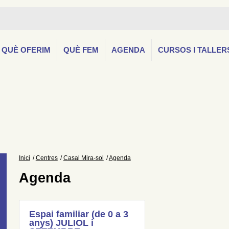
QUÈ OFERIM
QUÈ FEM
AGENDA
CURSOS I TALLER
Inici
Centres
Casal Mira-sol
Agenda
Agenda
Espai familiar (de 0 a 3
anys) JULIOL i