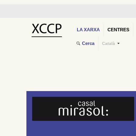
LA XARXA
CENTRES
Cerca
Català