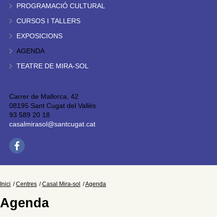
PROGRAMACIÓ CULTURAL
CURSOS I TALLERS
EXPOSICIONS
AGENDA
TEATRE DE MIRA-SOL
Carrer de Mallorca, 42
08195 Sant Cugat del Vallès
93 589 20 18
casalmirasol@santcugat.cat
Inici
Centres
Casal Mira-sol
Agenda
Agenda