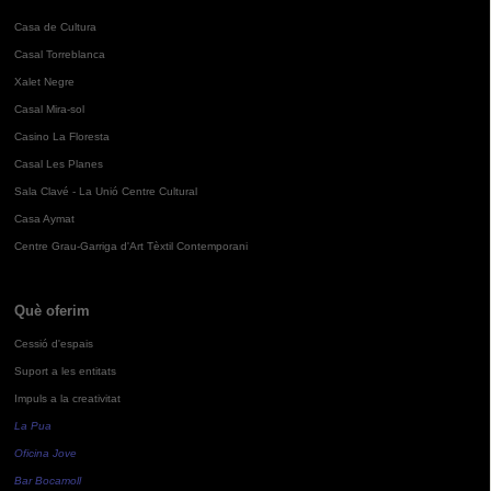
Casa de Cultura
Casal Torreblanca
Xalet Negre
Casal Mira-sol
Casino La Floresta
Casal Les Planes
Sala Clavé - La Unió Centre Cultural
Casa Aymat
Centre Grau-Garriga d'Art Tèxtil Contemporani
Què oferim
Cessió d'espais
Suport a les entitats
Impuls a la creativitat
La Pua
Oficina Jove
Bar Bocamoll