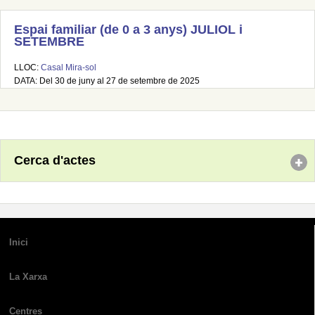
Espai familiar (de 0 a 3 anys) JULIOL i
SETEMBRE
LLOC:
Casal Mira-sol
DATA: Del 30 de juny al 27 de setembre de 2025
Cerca d'actes
Inici
La Xarxa
Centres