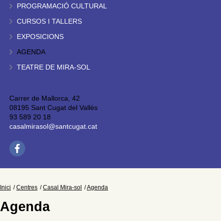
PROGRAMACIÓ CULTURAL
CURSOS I TALLERS
EXPOSICIONS
AGENDA
TEATRE DE MIRA-SOL
Carrer de Mallorca, 42
08195 Sant Cugat del Vallès
93 589 20 18
casalmirasol@santcugat.cat
Inici
Centres
Casal Mira-sol
Agenda
Agenda