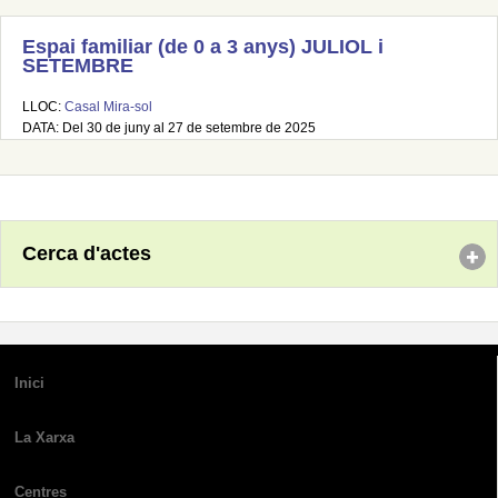
Espai familiar (de 0 a 3 anys) JULIOL i
SETEMBRE
LLOC:
Casal Mira-sol
DATA: Del 30 de juny al 27 de setembre de 2025
Cerca d'actes
Inici
La Xarxa
Centres