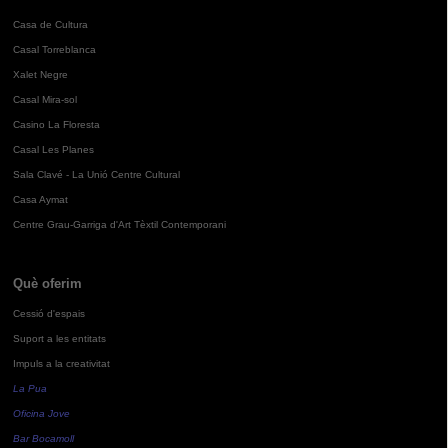
Casa de Cultura
Casal Torreblanca
Xalet Negre
Casal Mira-sol
Casino La Floresta
Casal Les Planes
Sala Clavé - La Unió Centre Cultural
Casa Aymat
Centre Grau-Garriga d'Art Tèxtil Contemporani
Què oferim
Cessió d'espais
Suport a les entitats
Impuls a la creativitat
La Pua
Oficina Jove
Bar Bocamoll