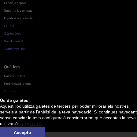
Cessió d'espais
Suport a les entitats
Impuls a la creativitat
La Pua
Oficina Jove
Bar Bocamoll
Teatre Mira-sol
Què fem
Cursos i Tallers
Programació pròpia
Exposicions
Ús de galetes
Aquest lloc utilitza galetes de tercers per poder millorar els nostres
Agenda
serveis a partir de l'anàlisi de la teva navegació. Si continues navegant
sense canviar la teva configuració considerarem que acceptes la seva
utilització.
CURSOS I TALLERS
Accepto