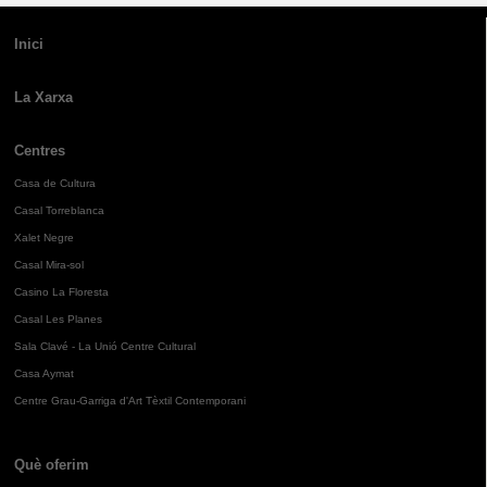
Inici
La Xarxa
Centres
Casa de Cultura
Casal Torreblanca
Xalet Negre
Casal Mira-sol
Casino La Floresta
Casal Les Planes
Sala Clavé - La Unió Centre Cultural
Casa Aymat
Centre Grau-Garriga d'Art Tèxtil Contemporani
Què oferim