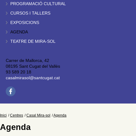
PROGRAMACIÓ CULTURAL
CURSOS I TALLERS
EXPOSICIONS
AGENDA
TEATRE DE MIRA-SOL
Carrer de Mallorca, 42
08195 Sant Cugat del Vallès
93 589 20 18
casalmirasol@santcugat.cat
Inici
Centres
Casal Mira-sol
Agenda
Agenda