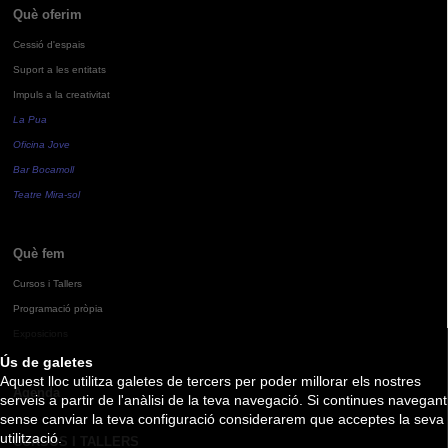
Què oferim
Cessió d'espais
Suport a les entitats
Impuls a la creativitat
La Pua
Oficina Jove
Bar Bocamoll
Teatre Mira-sol
Què fem
Cursos i Tallers
Programació pròpia
Exposicions
Ús de galetes
Aquest lloc utilitza galetes de tercers per poder millorar els nostres
Agenda
serveis a partir de l'anàlisi de la teva navegació. Si continues navegant
sense canviar la teva configuració considerarem que acceptes la seva
utilització.
CURSOS I TALLERS