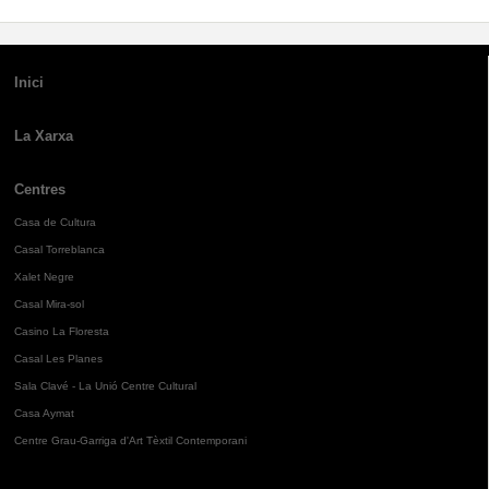
Inici
La Xarxa
Centres
Casa de Cultura
Casal Torreblanca
Xalet Negre
Casal Mira-sol
Casino La Floresta
Casal Les Planes
Sala Clavé - La Unió Centre Cultural
Casa Aymat
Centre Grau-Garriga d'Art Tèxtil Contemporani