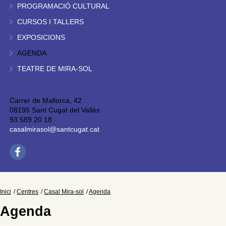
PROGRAMACIÓ CULTURAL
CURSOS I TALLERS
EXPOSICIONS
AGENDA
TEATRE DE MIRA-SOL
Carrer de Mallorca, 42
08195 Sant Cugat del Vallès
93 589 20 18
casalmirasol@santcugat.cat
Inici
Centres
Casal Mira-sol
Agenda
Agenda