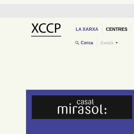
LA XARXA
CENTRES
Cerca
Català