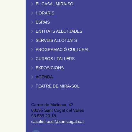
EL CASAL MIRA-SOL
HORARIS
ESPAIS
ENTITATS ALLOTJADES
SERVEIS ALLOTJATS
PROGRAMACIÓ CULTURAL
CURSOS I TALLERS
EXPOSICIONS
AGENDA
TEATRE DE MIRA-SOL
Carrer de Mallorca, 42
08195 Sant Cugat del Vallès
93 589 20 18
casalmirasol@santcugat.cat