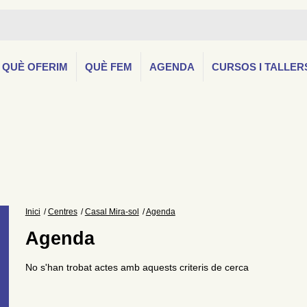
QUÈ OFERIM
QUÈ FEM
AGENDA
CURSOS I TALLER
Inici
Centres
Casal Mira-sol
Agenda
Agenda
No s'han trobat actes amb aquests criteris de cerca