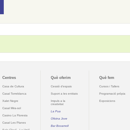
Centres
Què oferim
Què fem
Casa de Cultura
Cessió d'espais
Cursos i Tallers
Casal Torreblanca
Suport a les entitats
Programació pròpia
Xalet Negre
Impuls a la
Exposicions
creativitat
Casal Mira-sol
La Pua
Casino La Floresta
Oficina Jove
Casal Les Planes
Bar Bocamoll
Sala Clavé - La Unió