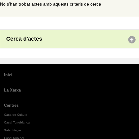
No s'han trobat actes amb aquests criteris de cerca
Cerca d'actes
Inici
La Xarxa
Centres
Casa de Cultura
Casal Torreblanca
Xalet Negre
Casal Mira-sol