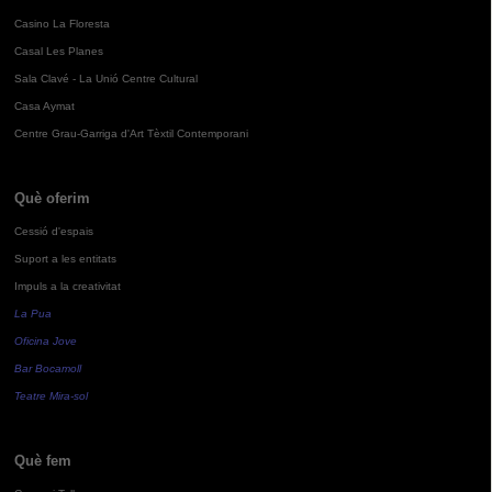
Casino La Floresta
Casal Les Planes
Sala Clavé - La Unió Centre Cultural
Casa Aymat
Centre Grau-Garriga d'Art Tèxtil Contemporani
Què oferim
Cessió d'espais
Suport a les entitats
Impuls a la creativitat
La Pua
Oficina Jove
Bar Bocamoll
Teatre Mira-sol
Què fem