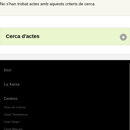
No s'han trobat actes amb aquests criteris de cerca
Cerca d'actes
Inici
La Xarxa
Centres
Casa de Cultura
Casal Torreblanca
Xalet Negre
Casal Mira-sol