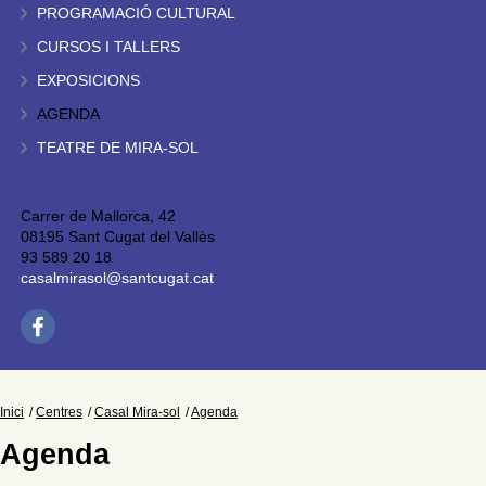
PROGRAMACIÓ CULTURAL
CURSOS I TALLERS
EXPOSICIONS
AGENDA
TEATRE DE MIRA-SOL
Carrer de Mallorca, 42
08195 Sant Cugat del Vallès
93 589 20 18
casalmirasol@santcugat.cat
Inici
Centres
Casal Mira-sol
Agenda
Agenda