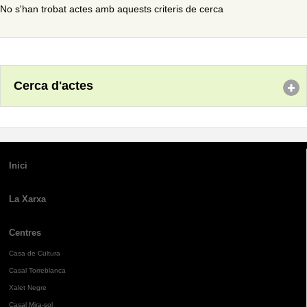
No s'han trobat actes amb aquests criteris de cerca
Cerca d'actes
Inici
La Xarxa
Centres
Casa de Cultura
Casal Torreblanca
Xalet Negre
Casal Mira-sol