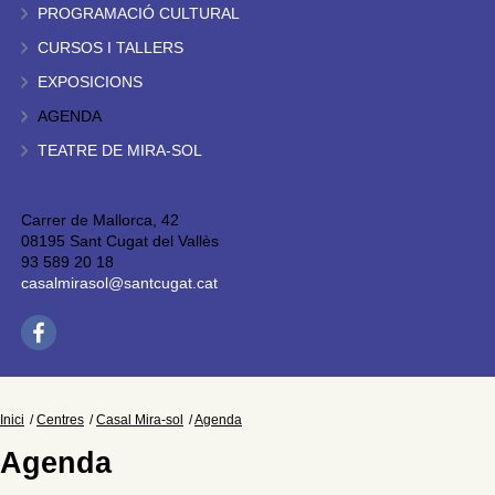
PROGRAMACIÓ CULTURAL
CURSOS I TALLERS
EXPOSICIONS
AGENDA
TEATRE DE MIRA-SOL
Carrer de Mallorca, 42
08195 Sant Cugat del Vallès
93 589 20 18
casalmirasol@santcugat.cat
Inici
Centres
Casal Mira-sol
Agenda
Agenda