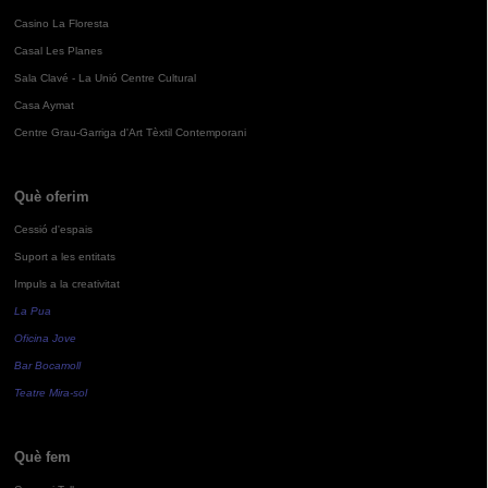
Casino La Floresta
Casal Les Planes
Sala Clavé - La Unió Centre Cultural
Casa Aymat
Centre Grau-Garriga d'Art Tèxtil Contemporani
Què oferim
Cessió d'espais
Suport a les entitats
Impuls a la creativitat
La Pua
Oficina Jove
Bar Bocamoll
Teatre Mira-sol
Què fem