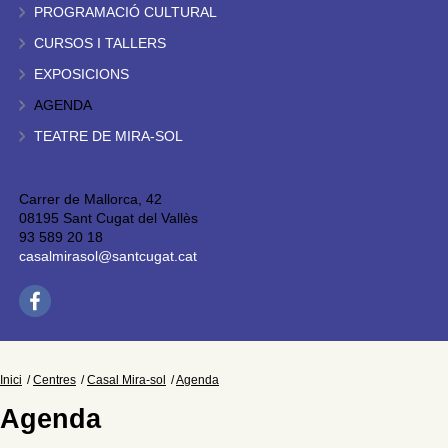
PROGRAMACIÓ CULTURAL
CURSOS I TALLERS
EXPOSICIONS
AGENDA
TEATRE DE MIRA-SOL
Carrer de Mallorca, 42
08195 Sant Cugat del Vallès
93 589 20 18
casalmirasol@santcugat.cat
Inici
Centres
Casal Mira-sol
Agenda
Agenda