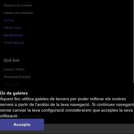
Suport a les entitats
Impuls a la creativitat
La Pua
Oficina Jove
Bar Bocamoll
Teatre Mira-sol
Què fem
Cursos i Tallers
Programació pròpia
Exposicions
Ús de galetes
Aquest lloc utilitza galetes de tercers per poder millorar els nostres
Agenda
serveis a partir de l'anàlisi de la teva navegació. Si continues navegant
sense canviar la teva configuració considerarem que acceptes la seva
utilització.
CURSOS I TALLERS
Accepto