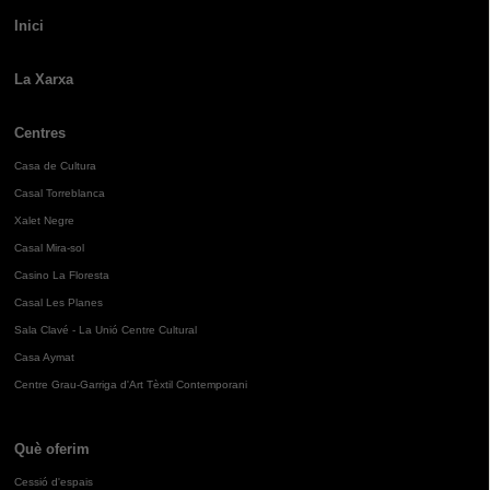
Inici
La Xarxa
Centres
Casa de Cultura
Casal Torreblanca
Xalet Negre
Casal Mira-sol
Casino La Floresta
Casal Les Planes
Sala Clavé - La Unió Centre Cultural
Casa Aymat
Centre Grau-Garriga d'Art Tèxtil Contemporani
Què oferim
Cessió d'espais