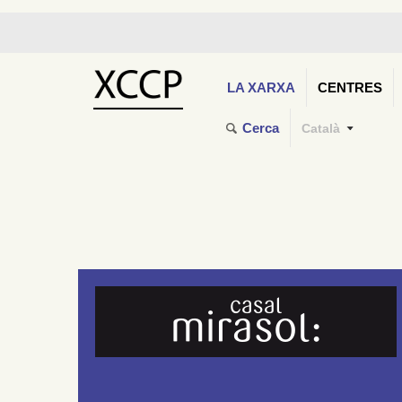
LA XARXA
CENTRES
Cerca
Català