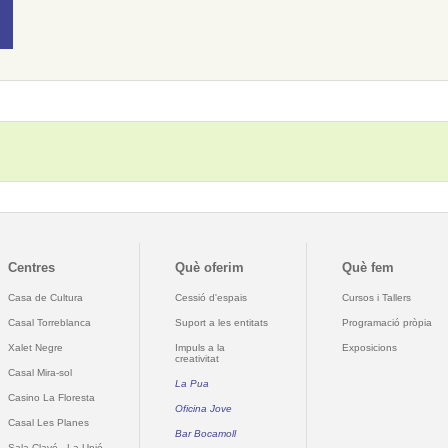
Centres
Què oferim
Què fem
Casa de Cultura
Cessió d'espais
Cursos i Tallers
Casal Torreblanca
Suport a les entitats
Programació pròpia
Xalet Negre
Impuls a la
Exposicions
creativitat
Casal Mira-sol
La Pua
Casino La Floresta
Oficina Jove
Casal Les Planes
Bar Bocamoll
Sala Clavé - La Unió