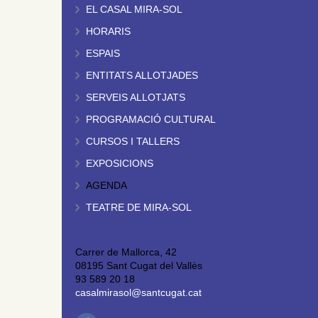
EL CASAL MIRA-SOL
HORARIS
ESPAIS
ENTITATS ALLOTJADES
SERVEIS ALLOTJATS
PROGRAMACIÓ CULTURAL
CURSOS I TALLERS
EXPOSICIONS
AGENDA
TEATRE DE MIRA-SOL
Carrer de Mallorca, 42
08195 Sant Cugat del Vallès
93 589 20 18
casalmirasol@santcugat.cat