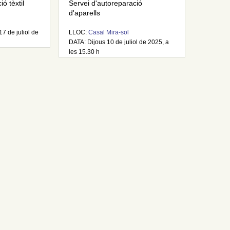
ó tèxtil
Servei d'autoreparació
d'aparells
17 de juliol de
LLOC:
Casal Mira-sol
DATA: Dijous 10 de juliol de 2025, a
les 15.30 h