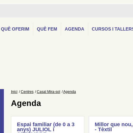
QUÈ OFERIM
QUÈ FEM
AGENDA
CURSOS I TALLER
Inici
Centres
Casal Mira-sol
Agenda
Agenda
Espai familiar (de 0 a 3
Millor que nou,
anys) JULIOL i
- Tèxtil