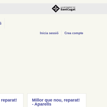
S
Inicia sessió
Crea compte
 reparat!
Millor que nou, reparat!
- Aparells