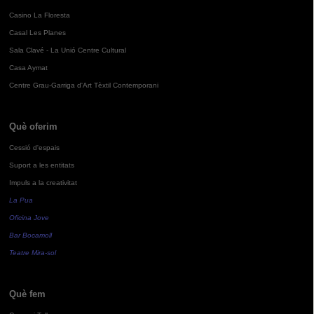
Casino La Floresta
Casal Les Planes
Sala Clavé - La Unió Centre Cultural
Casa Aymat
Centre Grau-Garriga d'Art Tèxtil Contemporani
Què oferim
Cessió d'espais
Suport a les entitats
Impuls a la creativitat
La Pua
Oficina Jove
Bar Bocamoll
Teatre Mira-sol
Què fem