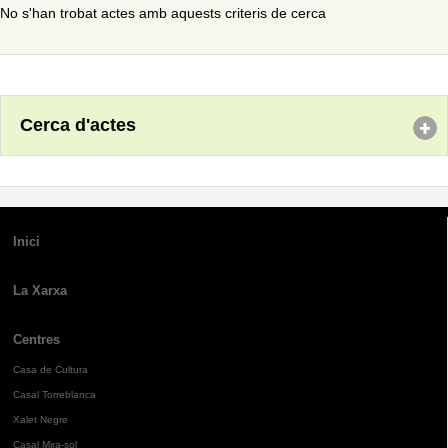
No s'han trobat actes amb aquests criteris de cerca
Cerca d'actes
Inici
La Xarxa
Centres
Casa de Cultura
Casal Torreblanca
Xalet Negre
Casal Mira-sol