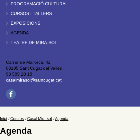
PROGRAMACIÓ CULTURAL
CURSOS I TALLERS
EXPOSICIONS
AGENDA
TEATRE DE MIRA-SOL
Carrer de Mallorca, 42
08195 Sant Cugat del Vallès
93 589 20 18
casalmirasol@santcugat.cat
Inici
Centres
Casal Mira-sol
Agenda
Agenda