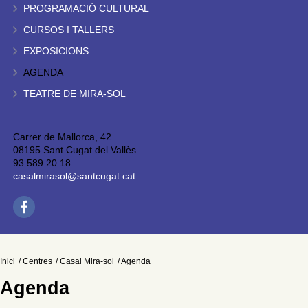
PROGRAMACIÓ CULTURAL
CURSOS I TALLERS
EXPOSICIONS
AGENDA
TEATRE DE MIRA-SOL
Carrer de Mallorca, 42
08195 Sant Cugat del Vallès
93 589 20 18
casalmirasol@santcugat.cat
Inici
Centres
Casal Mira-sol
Agenda
Agenda