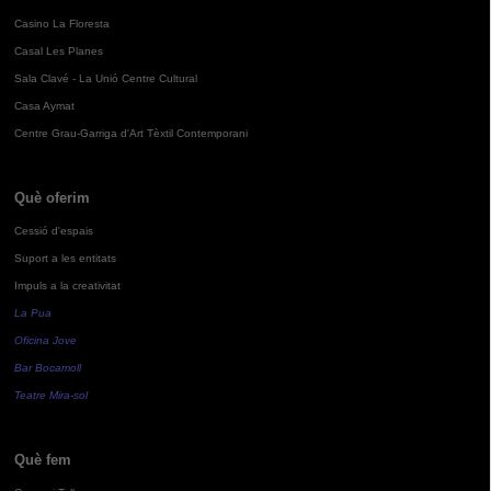
Casino La Floresta
Casal Les Planes
Sala Clavé - La Unió Centre Cultural
Casa Aymat
Centre Grau-Garriga d'Art Tèxtil Contemporani
Què oferim
Cessió d'espais
Suport a les entitats
Impuls a la creativitat
La Pua
Oficina Jove
Bar Bocamoll
Teatre Mira-sol
Què fem