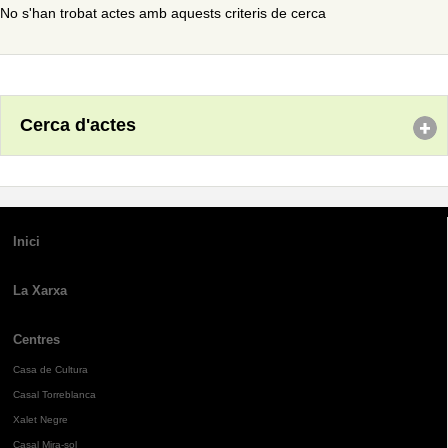
No s'han trobat actes amb aquests criteris de cerca
Cerca d'actes
Inici
La Xarxa
Centres
Casa de Cultura
Casal Torreblanca
Xalet Negre
Casal Mira-sol