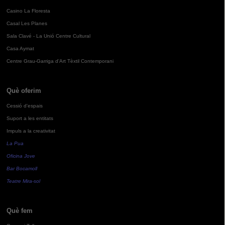
Casino La Floresta
Casal Les Planes
Sala Clavé - La Unió Centre Cultural
Casa Aymat
Centre Grau-Garriga d'Art Tèxtil Contemporani
Què oferim
Cessió d'espais
Suport a les entitats
Impuls a la creativitat
La Pua
Oficina Jove
Bar Bocamoll
Teatre Mira-sol
Què fem