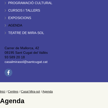
PROGRAMACIÓ CULTURAL
CURSOS I TALLERS
EXPOSICIONS
AGENDA
TEATRE DE MIRA-SOL
Carrer de Mallorca, 42
08195 Sant Cugat del Vallès
93 589 20 18
casalmirasol@santcugat.cat
Inici
Centres
Casal Mira-sol
Agenda
Agenda