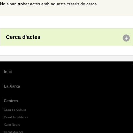
No s'han trobat actes amb aquests criteris de cerca
Cerca d'actes
Inici
La Xarxa
Centres
Casa de Cultura
Casal Torreblanca
Xalet Negre
Casal Mira-sol