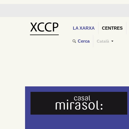
LA XARXA
CENTRES
Cerca
Català