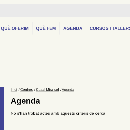
QUÈ OFERIM
QUÈ FEM
AGENDA
CURSOS I TALLER
Inici
Centres
Casal Mira-sol
Agenda
Agenda
No s'han trobat actes amb aquests criteris de cerca