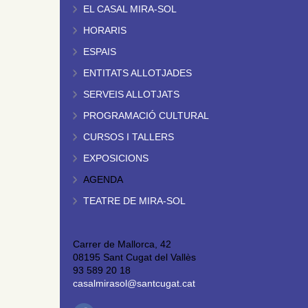
EL CASAL MIRA-SOL
HORARIS
ESPAIS
ENTITATS ALLOTJADES
SERVEIS ALLOTJATS
PROGRAMACIÓ CULTURAL
CURSOS I TALLERS
EXPOSICIONS
AGENDA
TEATRE DE MIRA-SOL
Carrer de Mallorca, 42
08195 Sant Cugat del Vallès
93 589 20 18
casalmirasol@santcugat.cat