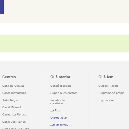
Centres
Què oferim
Què fem
Casa de Cultura
Cessió d'espais
Cursos i Tallers
Casal Torreblanca
Suport a les entitats
Programació pròpia
Xalet Negre
Impuls a la
Exposicions
creativitat
Casal Mira-sol
La Pua
Casino La Floresta
Oficina Jove
Casal Les Planes
Bar Bocamoll
Sala Clavé - La Unió