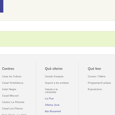
Centres
Què oferim
Què fem
Casa de Cultura
Cessió d'espais
Cursos i Tallers
Casal Torreblanca
Suport a les entitats
Programació pròpia
Xalet Negre
Impuls a la
Exposicions
creativitat
Casal Mira-sol
La Pua
Casino La Floresta
Oficina Jove
Casal Les Planes
Bar Bocamoll
Sala Clavé - La Unió