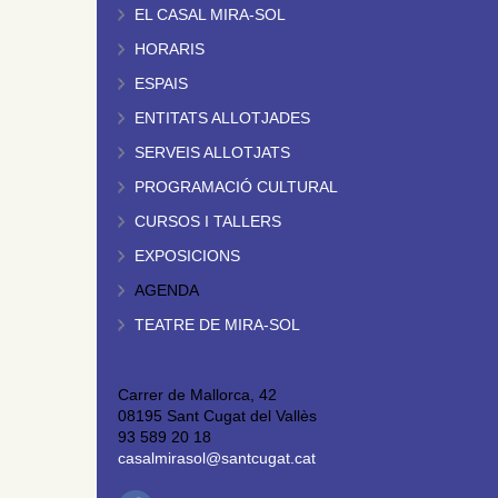
EL CASAL MIRA-SOL
HORARIS
ESPAIS
ENTITATS ALLOTJADES
SERVEIS ALLOTJATS
PROGRAMACIÓ CULTURAL
CURSOS I TALLERS
EXPOSICIONS
AGENDA
TEATRE DE MIRA-SOL
Carrer de Mallorca, 42
08195 Sant Cugat del Vallès
93 589 20 18
casalmirasol@santcugat.cat