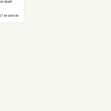
ó tèxtil
17 de juliol de