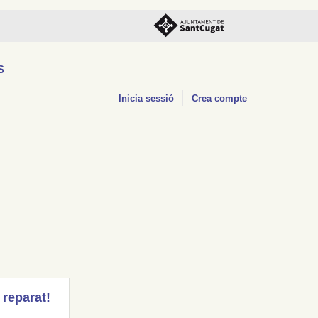
S
Inicia sessió
Crea compte
 reparat!