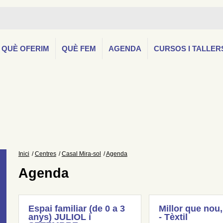
QUÈ OFERIM
QUÈ FEM
AGENDA
CURSOS I TALLER
Inici
Centres
Casal Mira-sol
Agenda
Agenda
Espai familiar (de 0 a 3
Millor que nou,
anys) JULIOL i
- Tèxtil