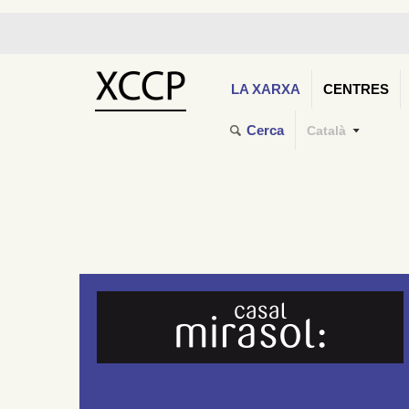
LA XARXA
CENTRES
Cerca
Català