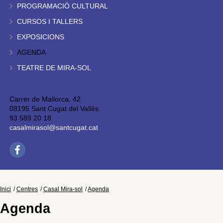
PROGRAMACIÓ CULTURAL
CURSOS I TALLERS
EXPOSICIONS
AGENDA
TEATRE DE MIRA-SOL
Carrer de Mallorca, 42
08195 Sant Cugat del Vallès
93 589 20 18
casalmirasol@santcugat.cat
Inici
Centres
Casal Mira-sol
Agenda
Agenda