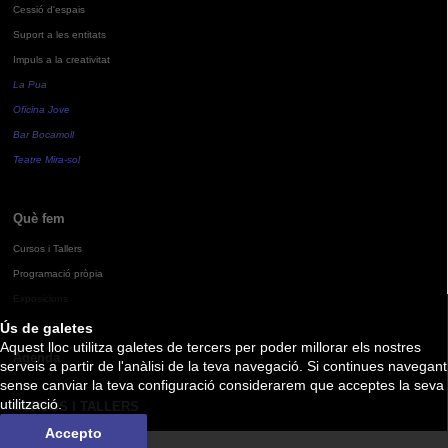
Cessió d'espais
Suport a les entitats
Impuls a la creativitat
La Pua
Oficina Jove
Bar Bocamoll
Teatre Mira-sol
Què fem
Cursos i Tallers
Programació pròpia
Exposicions
Ús de galetes
Aquest lloc utilitza galetes de tercers per poder millorar els nostres
Agenda
serveis a partir de l'anàlisi de la teva navegació. Si continues navegant
sense canviar la teva configuració considerarem que acceptes la seva
utilització.
CURSOS I TALLERS
Accepto