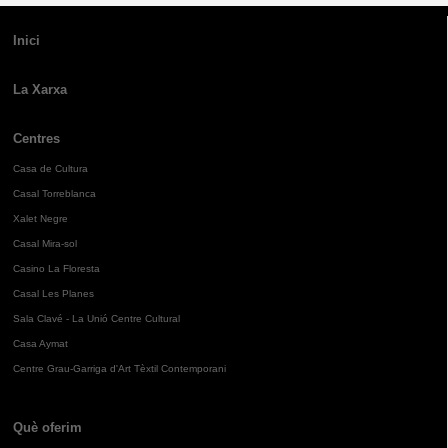
Inici
La Xarxa
Centres
Casa de Cultura
Casal Torreblanca
Xalet Negre
Casal Mira-sol
Casino La Floresta
Casal Les Planes
Sala Clavé - La Unió Centre Cultural
Casa Aymat
Centre Grau-Garriga d'Art Tèxtil Contemporani
Què oferim