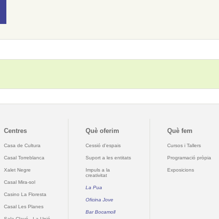
Centres
Què oferim
Què fem
Casa de Cultura
Cessió d'espais
Cursos i Tallers
Casal Torreblanca
Suport a les entitats
Programació pròpia
Xalet Negre
Impuls a la
Exposicions
creativitat
Casal Mira-sol
La Pua
Casino La Floresta
Oficina Jove
Casal Les Planes
Bar Bocamoll
Sala Clavé - La Unió