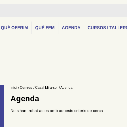
QUÈ OFERIM
QUÈ FEM
AGENDA
CURSOS I TALLER
Inici
Centres
Casal Mira-sol
Agenda
Agenda
No s'han trobat actes amb aquests criteris de cerca