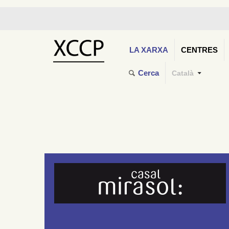
LA XARXA
CENTRES
Cerca
Català