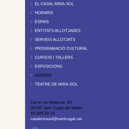
EL CASAL MIRA-SOL
HORARIS
ESPAIS
ENTITATS ALLOTJADES
SERVEIS ALLOTJATS
PROGRAMACIÓ CULTURAL
CURSOS I TALLERS
EXPOSICIONS
AGENDA
TEATRE DE MIRA-SOL
Carrer de Mallorca, 42
08195 Sant Cugat del Vallès
93 589 20 18
casalmirasol@santcugat.cat