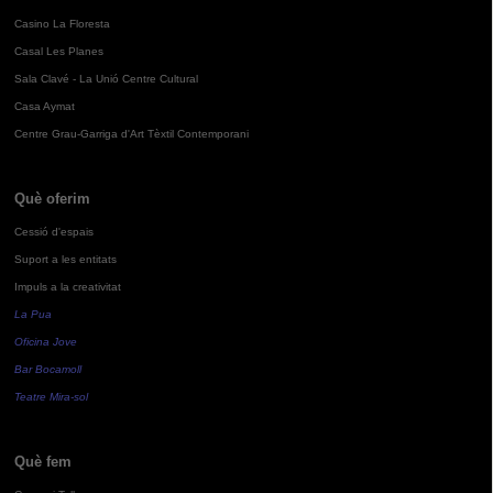
Casino La Floresta
Casal Les Planes
Sala Clavé - La Unió Centre Cultural
Casa Aymat
Centre Grau-Garriga d'Art Tèxtil Contemporani
Què oferim
Cessió d'espais
Suport a les entitats
Impuls a la creativitat
La Pua
Oficina Jove
Bar Bocamoll
Teatre Mira-sol
Què fem