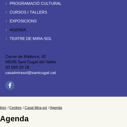
PROGRAMACIÓ CULTURAL
CURSOS I TALLERS
EXPOSICIONS
AGENDA
TEATRE DE MIRA-SOL
Carrer de Mallorca, 42
08195 Sant Cugat del Vallès
93 589 20 18
casalmirasol@santcugat.cat
Inici
Centres
Casal Mira-sol
Agenda
Agenda