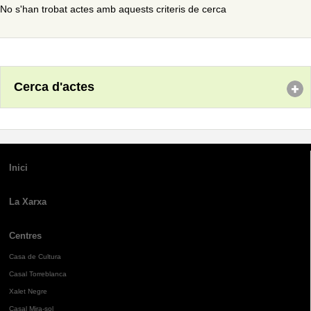
No s'han trobat actes amb aquests criteris de cerca
Cerca d'actes
Inici
La Xarxa
Centres
Casa de Cultura
Casal Torreblanca
Xalet Negre
Casal Mira-sol