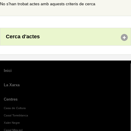
No s'han trobat actes amb aquests criteris de cerca
Cerca d'actes
Inici
La Xarxa
Centres
Casa de Cultura
Casal Torreblanca
Xalet Negre
Casal Mira-sol