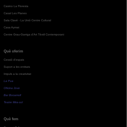
Casino La Floresta
Casal Les Planes
Sala Clavé - La Unió Centre Cultural
Casa Aymat
Centre Grau-Garriga d'Art Tèxtil Contemporani
Què oferim
Cessió d'espais
Suport a les entitats
Impuls a la creativitat
La Pua
Oficina Jove
Bar Bocamoll
Teatre Mira-sol
Què fem