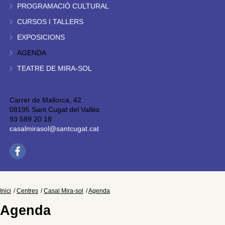
PROGRAMACIÓ CULTURAL
CURSOS I TALLERS
EXPOSICIONS
AGENDA
TEATRE DE MIRA-SOL
Carrer de Mallorca, 42
08195 Sant Cugat del Vallès
93 589 20 18
casalmirasol@santcugat.cat
Inici
Centres
Casal Mira-sol
Agenda
Agenda