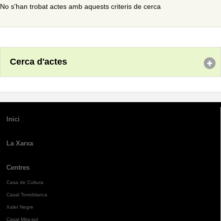
No s'han trobat actes amb aquests criteris de cerca
Cerca d'actes
Inici
La Xarxa
Centres
Casa de Cultura
Casal Torreblanca
Xalet Negre
Casal Mira-sol