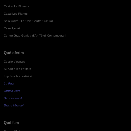
Casino La Floresta
Casal Les Planes
Sala Clavé - La Unió Centre Cultural
Casa Aymat
Centre Grau-Garriga d'Art Tèxtil Contemporani
Què oferim
Cessió d'espais
Suport a les entitats
Impuls a la creativitat
La Pua
Oficina Jove
Bar Bocamoll
Teatre Mira-sol
Què fem