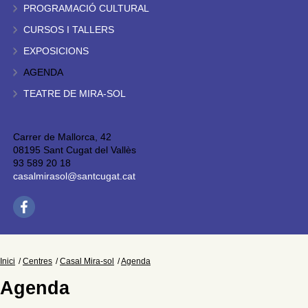
PROGRAMACIÓ CULTURAL
CURSOS I TALLERS
EXPOSICIONS
AGENDA
TEATRE DE MIRA-SOL
Carrer de Mallorca, 42
08195 Sant Cugat del Vallès
93 589 20 18
casalmirasol@santcugat.cat
Inici
Centres
Casal Mira-sol
Agenda
Agenda