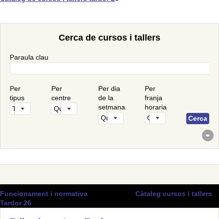
Cerca de cursos i tallers
Paraula clau
Per
Per
Per dia
Per
tipus
centre
de la
franja
setmana
horaria
Funcionament i normativa
(PDF / 534KB)
Càtaleg cursos i tallers
Tardor 26
(PDF / 4MB)