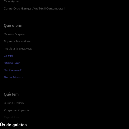
Casa Aymat
Centre Grau-Garriga d'Art Tèxtil Contemporani
Què oferim
Cessió d'espais
Suport a les entitats
Impuls a la creativitat
La Pua
Oficina Jove
Bar Bocamoll
Teatre Mira-sol
Què fem
Cursos i Tallers
Programació pròpia
Exposicions
Ús de galetes