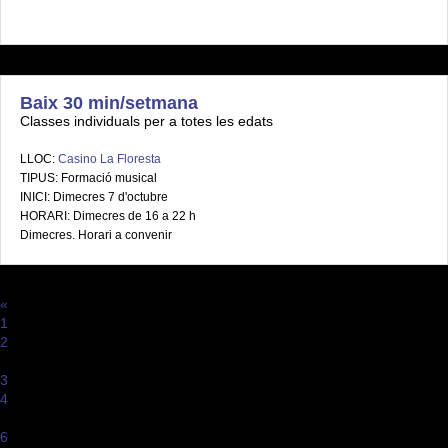
Baix 30 min/setmana
Classes individuals per a totes les edats
LLOC:
Casino La Floresta
TIPUS: Formació musical
INICI: Dimecres 7 d'octubre
HORARI: Dimecres de 16 a 22 h
Dimecres. Horari a convenir
«
1
2
...
3
4
5
6