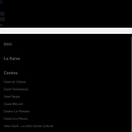
7
...
11
12
»
Inici
La Xarxa
Centres
Casa de Cultura
Casal Torreblanca
Xalet Negre
Casal Mira-sol
Casino La Floresta
Casal Les Planes
Sala Clavé - La Unió Centre Cultural