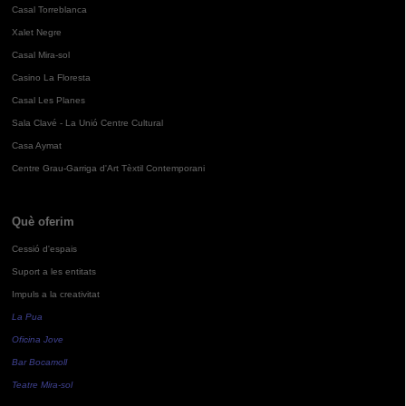
Casal Torreblanca
Xalet Negre
Casal Mira-sol
Casino La Floresta
Casal Les Planes
Sala Clavé - La Unió Centre Cultural
Casa Aymat
Centre Grau-Garriga d'Art Tèxtil Contemporani
Què oferim
Cessió d'espais
Suport a les entitats
Impuls a la creativitat
La Pua
Oficina Jove
Bar Bocamoll
Teatre Mira-sol