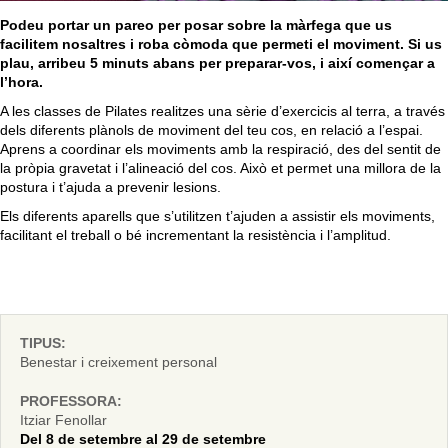
Podeu portar un pareo per posar sobre la màrfega que us
facilitem nosaltres i roba còmoda que permeti el moviment. Si us
plau, arribeu 5 minuts abans per preparar-vos, i així començar a
l’hora.
A les classes de Pilates realitzes una sèrie d’exercicis al terra, a través
dels diferents plànols de moviment del teu cos, en relació a l’espai.
Aprens a coordinar els moviments amb la respiració, des del sentit de
la pròpia gravetat i l’alineació del cos. Això et permet una millora de la
postura i t’ajuda a prevenir lesions.
Els diferents aparells que s’utilitzen t’ajuden a assistir els moviments,
facilitant el treball o bé incrementant la resistència i l’amplitud.
TIPUS:
Benestar i creixement personal
PROFESSORA:
Itziar Fenollar
Del 8 de setembre al 29 de setembre