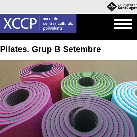
Inici
Què fem
Cursos i Tallers
Pilates. Grup B Setembre