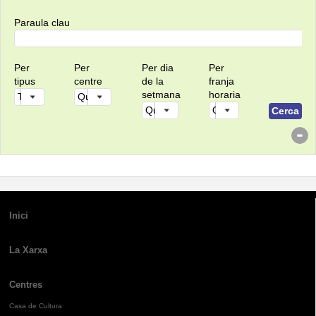
Paraula clau
Per
Per
Per dia
Per
tipus
centre
de la
franja
setmana
horaria
Inici
La Xarxa
Centres
Casa de Cultura