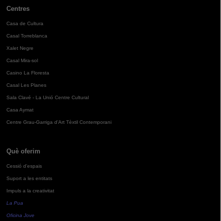
Centres
Casa de Cultura
Casal Torreblanca
Xalet Negre
Casal Mira-sol
Casino La Floresta
Casal Les Planes
Sala Clavé - La Unió Centre Cultural
Casa Aymat
Centre Grau-Garriga d'Art Tèxtil Contemporani
Què oferim
Cessió d'espais
Suport a les entitats
Impuls a la creativitat
La Pua
Oficina Jove