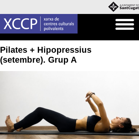
Inici
Què fem
Cursos i Tallers
Pilates + Hipopressius
(setembre). Grup A