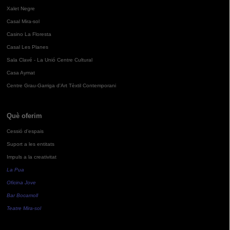
Xalet Negre
Casal Mira-sol
Casino La Floresta
Casal Les Planes
Sala Clavé - La Unió Centre Cultural
Casa Aymat
Centre Grau-Garriga d'Art Tèxtil Contemporani
Què oferim
Cessió d'espais
Suport a les entitats
Impuls a la creativitat
La Pua
Oficina Jove
Bar Bocamoll
Teatre Mira-sol