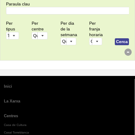
Paraula clau
Per
Per
Per dia
Per
tipus
centre
de la
franja
setmana
horaria
Inici
La Xarxa
Centres
Casa de Cultura
Casal Torreblanca