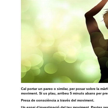
Cal portar un pareo o similar, per posar sobre la màr
moviment. Si us plau, arribeu 5 minuts abans per prep
Presa de consciència a través del moviment.
Un espai d
’
investigació del teu moviment. Pautes senz