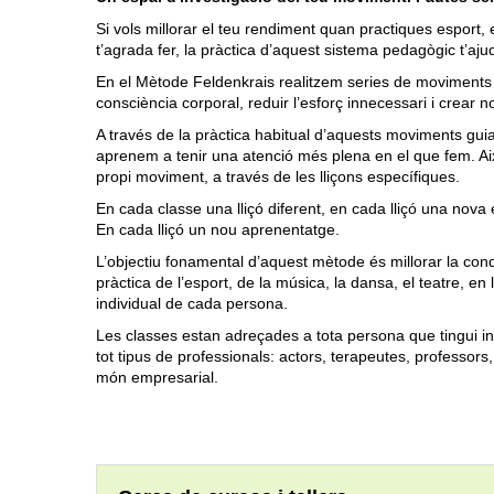
Si vols millorar el teu rendiment quan practiques esport, e
t’agrada fer, la pràctica d’aquest sistema pedagògic t’aju
En el Mètode Feldenkrais realitzem series de moviments 
consciència corporal, reduir l’esforç innecessari i crear
A través de la pràctica habitual d’aquests moviments guia
aprenem a tenir una atenció més plena en el que fem. Aix
propi moviment, a través de les lliçons específiques.
En cada classe una lliçó diferent, en cada lliçó una nova 
En cada lliçó un nou aprenentatge.
L’objectiu fonamental d’aquest mètode és millorar la cond
pràctica de l’esport, de la música, la dansa, el teatre, en l
individual de cada persona.
Les classes estan adreçades a tota persona que tingui in
tot tipus de professionals: actors, terapeutes, professors, 
món empresarial.