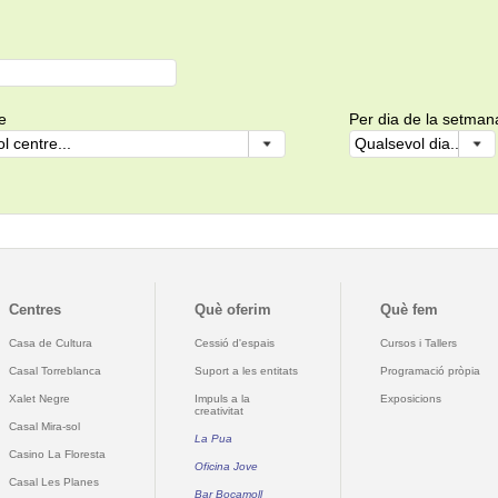
e
Per dia de la setman
Centres
Què oferim
Què fem
Casa de Cultura
Cessió d'espais
Cursos i Tallers
Casal Torreblanca
Suport a les entitats
Programació pròpia
Xalet Negre
Impuls a la
Exposicions
creativitat
Casal Mira-sol
La Pua
Casino La Floresta
Oficina Jove
Casal Les Planes
Bar Bocamoll