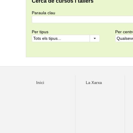
Cerca de cursos i tallers
Paraula clau
Per tipus
Per centr
Inici
La Xarxa