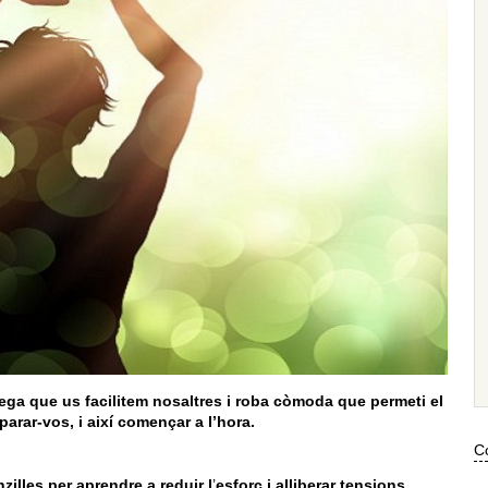
fega que us facilitem nosaltres i roba còmoda que permeti el
arar-vos, i així començar a l’hora.
Co
illes per aprendre a reduir l
’
esforç i alliberar tensions.