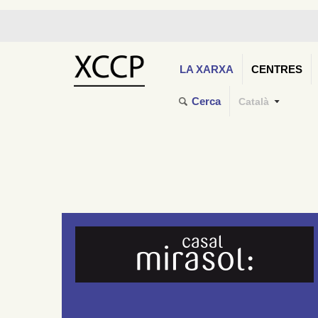
LA XARXA
CENTRES
Cerca
Català