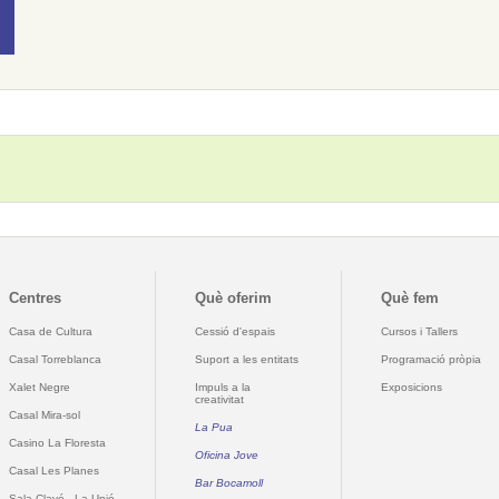
Centres
Què oferim
Què fem
Casa de Cultura
Cessió d'espais
Cursos i Tallers
Casal Torreblanca
Suport a les entitats
Programació pròpia
Xalet Negre
Impuls a la
Exposicions
creativitat
Casal Mira-sol
La Pua
Casino La Floresta
Oficina Jove
Casal Les Planes
Bar Bocamoll
Sala Clavé - La Unió