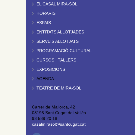
EL CASAL MIRA-SOL
HORARIS
ESPAIS
ENTITATS ALLOTJADES
SERVEIS ALLOTJATS
PROGRAMACIÓ CULTURAL
CURSOS I TALLERS
EXPOSICIONS
AGENDA
TEATRE DE MIRA-SOL
Carrer de Mallorca, 42
08195 Sant Cugat del Vallès
93 589 20 18
casalmirasol@santcugat.cat