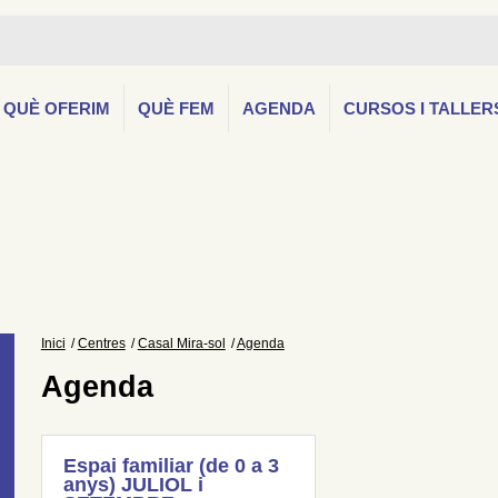
QUÈ OFERIM
QUÈ FEM
AGENDA
CURSOS I TALLER
Inici
Centres
Casal Mira-sol
Agenda
Agenda
Espai familiar (de 0 a 3
anys) JULIOL i