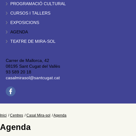
PROGRAMACIÓ CULTURAL
CURSOS I TALLERS
EXPOSICIONS
AGENDA
TEATRE DE MIRA-SOL
Carrer de Mallorca, 42
08195 Sant Cugat del Vallès
93 589 20 18
casalmirasol@santcugat.cat
Inici
Centres
Casal Mira-sol
Agenda
Agenda