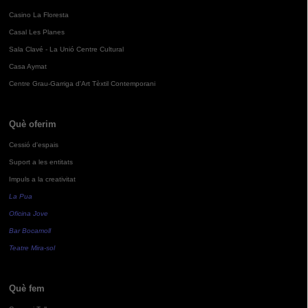
Casino La Floresta
Casal Les Planes
Sala Clavé - La Unió Centre Cultural
Casa Aymat
Centre Grau-Garriga d'Art Tèxtil Contemporani
Què oferim
Cessió d'espais
Suport a les entitats
Impuls a la creativitat
La Pua
Oficina Jove
Bar Bocamoll
Teatre Mira-sol
Què fem