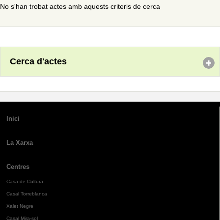
No s'han trobat actes amb aquests criteris de cerca
Cerca d'actes
Inici
La Xarxa
Centres
Casa de Cultura
Casal Torreblanca
Xalet Negre
Casal Mira-sol