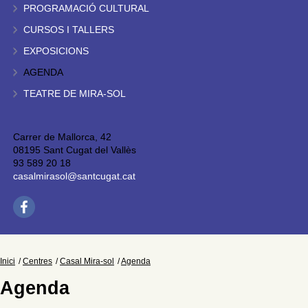
PROGRAMACIÓ CULTURAL
CURSOS I TALLERS
EXPOSICIONS
AGENDA
TEATRE DE MIRA-SOL
Carrer de Mallorca, 42
08195 Sant Cugat del Vallès
93 589 20 18
casalmirasol@santcugat.cat
Inici
Centres
Casal Mira-sol
Agenda
Agenda