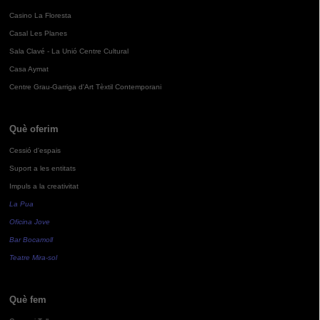
Casino La Floresta
Casal Les Planes
Sala Clavé - La Unió Centre Cultural
Casa Aymat
Centre Grau-Garriga d'Art Tèxtil Contemporani
Què oferim
Cessió d'espais
Suport a les entitats
Impuls a la creativitat
La Pua
Oficina Jove
Bar Bocamoll
Teatre Mira-sol
Què fem