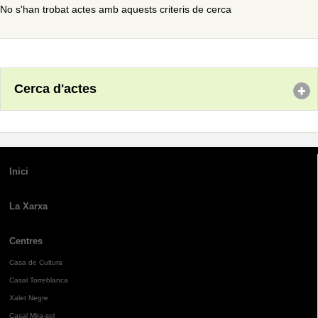
No s'han trobat actes amb aquests criteris de cerca
Cerca d'actes
Inici
La Xarxa
Centres
Casa de Cultura
Casal Torreblanca
Xalet Negre
Casal Mira-sol